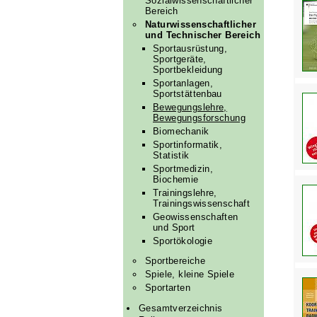
Sozialwissenschaftlicher
Bereich
Naturwissenschaftlicher
und Technischer Bereich
Sportausrüstung,
Sportgeräte,
Sportbekleidung
Sportanlagen,
Sportstättenbau
Bewegungslehre,
Bewegungsforschung
Biomechanik
Sportinformatik,
Statistik
Sportmedizin,
Biochemie
Trainingslehre,
Trainingswissenschaft
Geowissenschaften
und Sport
Sportökologie
Sportbereiche
Spiele, kleine Spiele
Sportarten
Gesamtverzeichnis