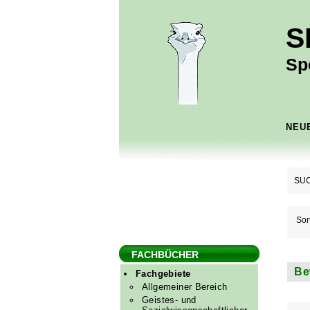
S
Sp
NEU
SUC
Sor
FACHBÜCHER
Be
Fachgebiete
Allgemeiner Bereich
Geistes- und