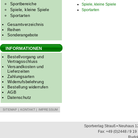
Sportbereiche
Spiele, kleine Spiele
Spiele, kleine Spiele
Sportarten
Sportarten
Gesamtverzeichnis
Reihen
Sonderangebote
INFORMATIONEN
Bestellvorgang und
Vertragsschluss
Versandkosten und
Lieferzeiten
Zahlungsarten
Widerrufsbelehrung
Bestellung widerrufen
AGB
Datenschutz
SITEMAP
|
KONTAKT
|
IMPRESSUM
Sportverlag Strauß • Neuhaus 12
Fax: +49 (0)2448 / 9 19
Rudol