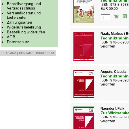
Techniktrainin
Bestellvorgang und
ISBN: 978-3-8688
Vertragsschluss
EUR 59,00
Versandkosten und
Lieferzeiten
Zahlungsarten
Widerrufsbelehrung
Bestellung widerrufen
Raab, Markus / Be
AGB
Techniktrainin
Datenschutz
ISBN: 978-3-8900
vergriffen
SITEMAP
|
KONTAKT
|
IMPRESSUM
Augste, Claudia
Techniktraini
ISBN: 978-3-9393
vergriffen
Naundorf, Falk
Zur Wirksamke
ISBN: 978-3-9393
vergriffen