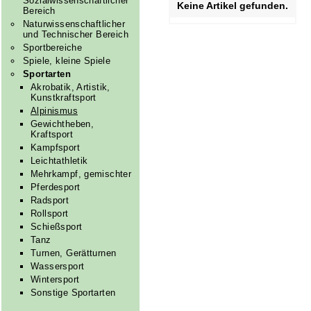
Sozialwissenschaftlicher
Keine Artikel gefunden.
Bereich
Naturwissenschaftlicher
und Technischer Bereich
Sportbereiche
Spiele, kleine Spiele
Sportarten
Akrobatik, Artistik,
Kunstkraftsport
Alpinismus
Gewichtheben,
Kraftsport
Kampfsport
Leichtathletik
Mehrkampf, gemischter
Pferdesport
Radsport
Rollsport
Schießsport
Tanz
Turnen, Gerätturnen
Wassersport
Wintersport
Sonstige Sportarten