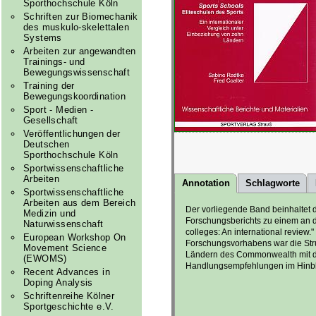
Sporthochschule Köln
Schriften zur Biomechanik
des muskulo-skelettalen
Systems
Arbeiten zur angewandten
Trainings- und
Bewegungswissenschaft
Training der
Bewegungskoordination
Sport - Medien -
Gesellschaft
Veröffentlichungen der
Deutschen
Sporthochschule Köln
Sportwissenschaftliche
Arbeiten
Annotation
Schlagworte
Sportwissenschaftliche
Arbeiten aus dem Bereich
Der vorliegende Band beinhaltet 
Medizin und
Forschungsberichts zu einem an der
Naturwissenschaft
colleges: An international review.
European Workshop On
Forschungsvorhabens war die Str
Movement Science
Ländern des Commonwealth mit dem
(EWOMS)
Handlungsempfehlungen im Hinbli
Recent Advances in
Doping Analysis
Schriftenreihe Kölner
Sportgeschichte e.V.