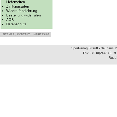
Lieferzeiten
Zahlungsarten
Widerrufsbelehrung
Bestellung widerrufen
AGB
Datenschutz
SITEMAP
|
KONTAKT
|
IMPRESSUM
Sportverlag Strauß • Neuhaus 12
Fax: +49 (0)2448 / 9 19
Rudol