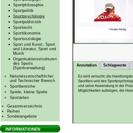
Sportphilosophie
Sportpolitik
Sportpsychologie
Sportpublizistik
Sportrecht
Sportökonomie
Sportsoziologie
Sport und Kunst, Sport
und Literatur, Sport und
Musik
Organisationsstrukturen
des Sports
Annotation
Schlagworte
(Sportverwaltung)
Naturwissenschaftlicher
Es wird versucht, die Handlungsk
und Technischer Bereich
Sportlers und des Sportpsycholo
und seine Anwendung in der Praxi
Sportbereiche
Möglichkeiten aufzeigen, die Han
Spiele, kleine Spiele
Sportarten
Gesamtverzeichnis
Reihen
Sonderangebote
INFORMATIONEN