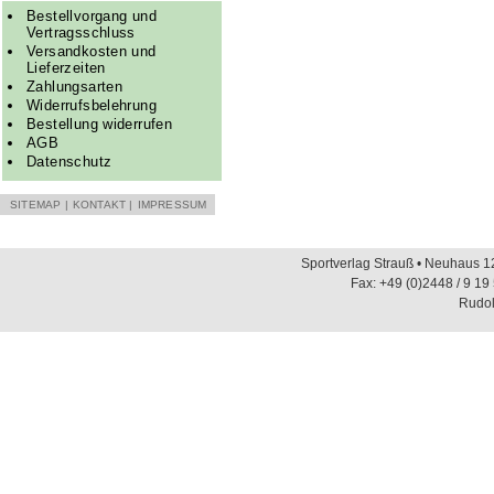
Bestellvorgang und
Vertragsschluss
Versandkosten und
Lieferzeiten
Zahlungsarten
Widerrufsbelehrung
Bestellung widerrufen
AGB
Datenschutz
SITEMAP
|
KONTAKT
|
IMPRESSUM
Sportverlag Strauß • Neuhaus 12
Fax: +49 (0)2448 / 9 19
Rudol