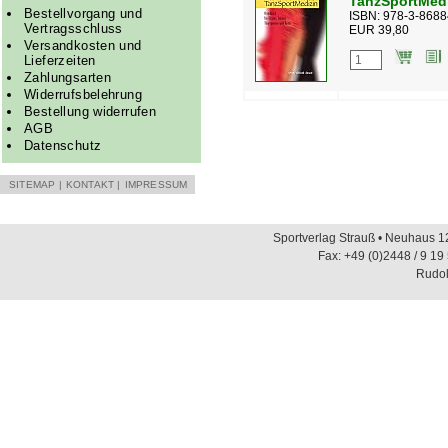
TanzSportMedi
Bestellvorgang und
ISBN: 978-3-8688
Vertragsschluss
EUR 39,80
Versandkosten und
Lieferzeiten
Zahlungsarten
Widerrufsbelehrung
Bestellung widerrufen
AGB
Datenschutz
SITEMAP
|
KONTAKT
|
IMPRESSUM
Sportverlag Strauß • Neuhaus 12
Fax: +49 (0)2448 / 9 19
Rudol