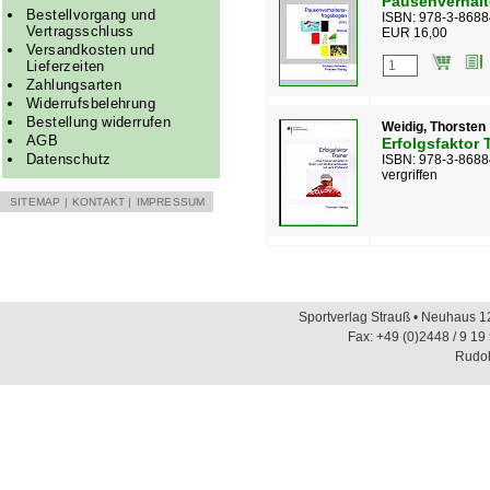
Pausenverhalt
Bestellvorgang und
ISBN: 978-3-8688
Vertragsschluss
EUR 16,00
Versandkosten und
Lieferzeiten
Zahlungsarten
Widerrufsbelehrung
Bestellung widerrufen
Weidig, Thorsten
AGB
Erfolgsfaktor 
Datenschutz
ISBN: 978-3-8688
vergriffen
SITEMAP
|
KONTAKT
|
IMPRESSUM
Sportverlag Strauß • Neuhaus 12
Fax: +49 (0)2448 / 9 19
Rudol