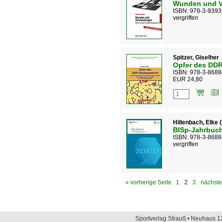
Wunden und 
ISBN: 978-3-9393
vergriffen
Spitzer, Giselher
Opfer des DDR
ISBN: 978-3-8688
EUR 24,80
Hillenbach, Elke 
BISp-Jahrbuc
ISBN: 978-3-8688
vergriffen
« vorherige Seite
1
2
3
nächste
Sportverlag Strauß • Neuhaus 12