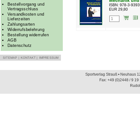
Mechanik und 
Bestellvorgang und
ISBN: 978-3-9393
Vertragsschluss
EUR 29,80
Versandkosten und
Lieferzeiten
Zahlungsarten
Widerrufsbelehrung
Bestellung widerrufen
AGB
Datenschutz
SITEMAP
|
KONTAKT
|
IMPRESSUM
Sportverlag Strauß • Neuhaus 12
Fax: +49 (0)2448 / 9 19
Rudol