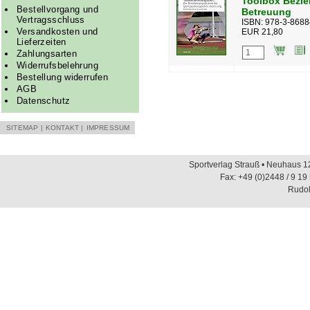
Toolbox Bezie
Bestellvorgang und
Betreuung
Vertragsschluss
ISBN: 978-3-8688
Versandkosten und
EUR 21,80
Lieferzeiten
Zahlungsarten
Widerrufsbelehrung
Bestellung widerrufen
AGB
Datenschutz
SITEMAP
|
KONTAKT
|
IMPRESSUM
Sportverlag Strauß • Neuhaus 12
Fax: +49 (0)2448 / 9 19
Rudol