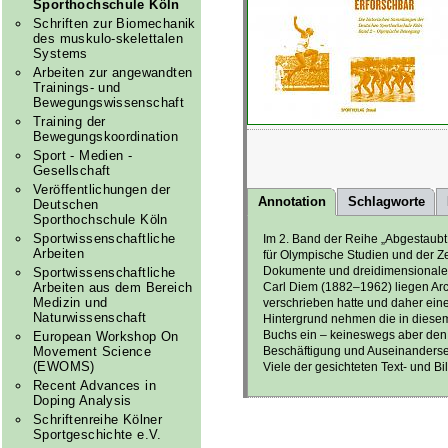
Sporthochschule Köln
Schriften zur Biomechanik
des muskulo-skelettalen
Systems
Arbeiten zur angewandten
Trainings- und
Bewegungswissenschaft
Training der
Bewegungskoordination
Sport - Medien -
Gesellschaft
Veröffentlichungen der
Annotation
Schlagworte
Deutschen
Sporthochschule Köln
Sportwissenschaftliche
Im 2. Band der Reihe „Abgestaubt
Arbeiten
für Olympische Studien und der Z
Dokumente und dreidimensional
Sportwissenschaftliche
Arbeiten aus dem Bereich
Carl Diem (1882–1962) liegen Arc
Medizin und
verschrieben hatte und daher eine 
Naturwissenschaft
Hintergrund nehmen die in diesem
Buchs ein – keineswegs aber den
European Workshop On
Movement Science
Beschäftigung und Auseinanderse
(EWOMS)
Viele der gesichteten Text- und Bi
Recent Advances in
Doping Analysis
Schriftenreihe Kölner
Sportgeschichte e.V.