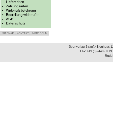
Lieferzeiten
Zahlungsarten
Widerrufsbelehrung
Bestellung widerrufen
AGB
Datenschutz
SITEMAP
|
KONTAKT
|
IMPRESSUM
Sportverlag Strauß • Neuhaus 12
Fax: +49 (0)2448 / 9 19
Rudol