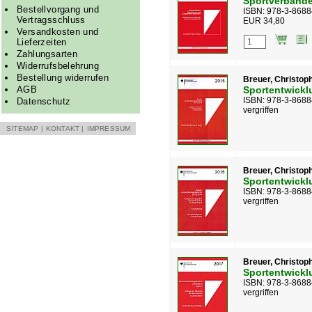
Sportverbände
Bestellvorgang und
ISBN: 978-3-8688
Vertragsschluss
EUR 34,80
Versandkosten und
Lieferzeiten
Zahlungsarten
Widerrufsbelehrung
Bestellung widerrufen
Breuer, Christoph
AGB
Sportentwickl
ISBN: 978-3-8688
Datenschutz
vergriffen
SITEMAP
|
KONTAKT
|
IMPRESSUM
Breuer, Christoph 
Sportentwickl
ISBN: 978-3-8688
vergriffen
Breuer, Christoph
Sportentwickl
ISBN: 978-3-8688
vergriffen