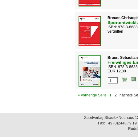
Breuer, Christoph
Sportentwicklu
ISBN: 978-3-8688
vergriffen
Braun, Sebastian
Freiwilliges 
ISBN: 978-3-8688
EUR 12,80
« vorherige Seite
1
2
nächste Se
Sportverlag Strauß • Neuhaus 12
Fax: +49 (0)2448 / 9 19
Rudol