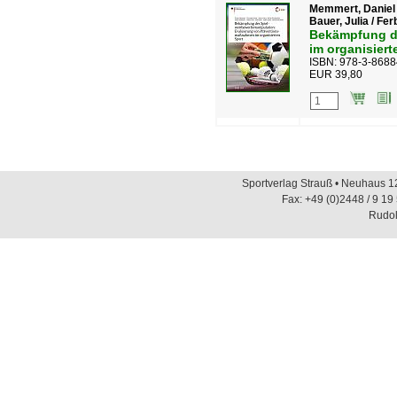
Memmert, Daniel /
Bauer, Julia / Fe
Bekämpfung de
im organisiert
ISBN: 978-3-8688
EUR 39,80
Sportverlag Strauß • Neuhaus 12
Fax: +49 (0)2448 / 9 19
Rudol