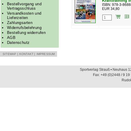
Krafttraining 
Bestellvorgang und
ISBN: 978-3-8688
Vertragsschluss
EUR 34,80
Versandkosten und
Lieferzeiten
Zahlungsarten
Widerrufsbelehrung
Bestellung widerrufen
AGB
Datenschutz
SITEMAP
|
KONTAKT
|
IMPRESSUM
Sportverlag Strauß • Neuhaus 12
Fax: +49 (0)2448 / 9 19
Rudol