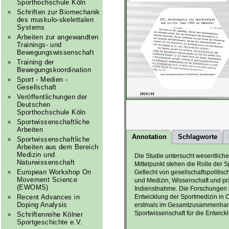
Sporthochschule Köln
Schriften zur Biomechanik
des muskulo-skelettalen
Systems
Arbeiten zur angewandten
Trainings- und
Bewegungswissenschaft
Training der
Bewegungskoordination
Sport - Medien -
Gesellschaft
Veröffentlichungen der
Deutschen
Sporthochschule Köln
Sportwissenschaftliche
Arbeiten
Annotation
Schlagworte
Sportwissenschaftliche
Arbeiten aus dem Bereich
Medizin und
Die Studie untersucht wesentlich
Naturwissenschaft
Mittelpunkt stehen die Rolle der
European Workshop On
Geflecht von gesellschaftspolitis
Movement Science
und Medizin, Wissenschaft und p
(EWOMS)
Indienstnahme. Die Forschungen b
Recent Advances in
Entwicklung der Sportmedizin in 
Doping Analysis
erstmals im Gesamtzusammenhang d
Sportwissenschaft für die Entwick
Schriftenreihe Kölner
Sportgeschichte e.V.