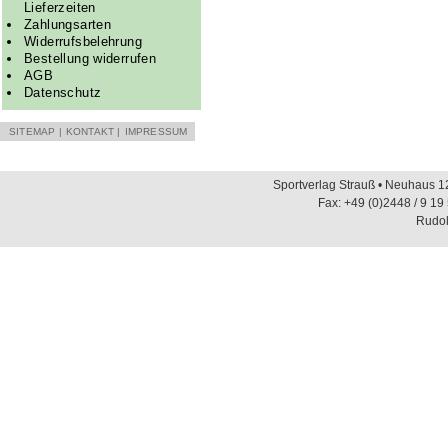
Lieferzeiten
Zahlungsarten
Widerrufsbelehrung
Bestellung widerrufen
AGB
Datenschutz
SITEMAP
|
KONTAKT
|
IMPRESSUM
Sportverlag Strauß • Neuhaus 12
Fax: +49 (0)2448 / 9 19
Rudol