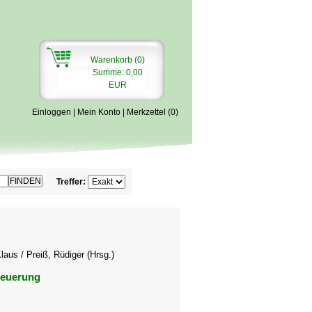
Warenkorb (0)
Summe: 0,00
EUR
Einloggen
|
Mein Konto
|
Merkzettel (0)
Treffer:
laus / Preiß, Rüdiger (Hrsg.)
teuerung