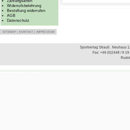
Zahlungsarten
Widerrufsbelehrung
Bestellung widerrufen
AGB
Datenschutz
SITEMAP
|
KONTAKT
|
IMPRESSUM
Sportverlag Strauß . Neuhaus 12
Fax: +49 (0)2448 / 9 19
Rudol